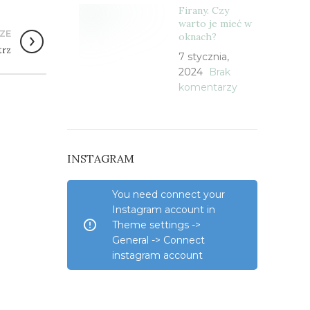
Firany. Czy
warto je mieć w
ZE
oknach?
trz
7 stycznia,
2024
Brak
komentarzy
INSTAGRAM
You need connect your
Instagram account in
Theme settings ->
General -> Connect
instagram account