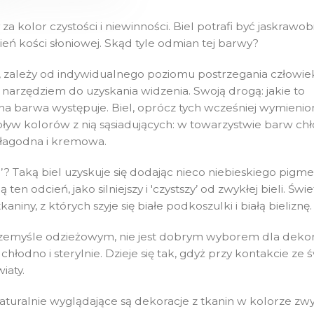
a kolor czystości i niewinności. Biel potrafi być jaskrawobi
eń kości słoniowej. Skąd tyle odmian tej barwy?
o, zależy od indywidualnego poziomu postrzegania człowie
 narzędziem do uzyskania widzenia. Swoją drogą: jakie to
dana barwa występuje. Biel, oprócz tych wcześniej wymieni
wpływ kolorów z nią sąsiadujących: w towarzystwie barw ch
 – łagodna i kremowa.
a
’? Taką biel uzyskuje się dodając nieco niebieskiego pigm
en odcień, jako silniejszy i 'czystszy’ od zwykłej bieli. Św
iny, z których szyje się białe podkoszulki i białą bieliznę.
rzemyśle odzieżowym, nie jest dobrym wyborem dla dekor
hłodno i sterylnie. Dzieje się tak, gdyż przy kontakcie ze 
iaty.
turalnie wyglądające są dekoracje z tkanin w kolorze zwyk