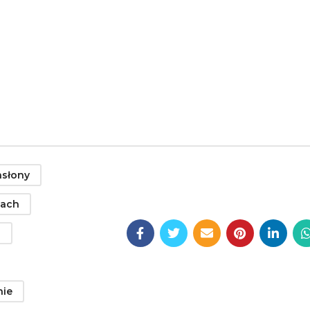
asłony
zach
a
nie