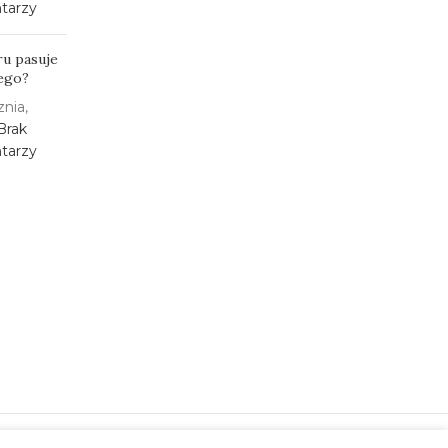
tarzy
ru pasuje
łego?
znia,
Brak
tarzy