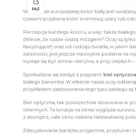
13
PAŹ
W kulturze europejskiej kolor biały jest uważany z
czasami przybiera kolor kremowy, szary lub odci
Percepcja każdego koloru, a więc także białeg
(Wiecie, że ludzie widzą mózgiem? Oczy są tylko
fascynujące!) oraz od rodzaju światła, w jakim 
zależności, jest jeszcze niezwykle podatna na 
wydaje się być zimna i sterylna, a przy ciepłych
Spotkaliście się kiedyś z pojęciem ’
biel optyczn
białego barwinka. W efekcie nasze oczy odbierają t
przykładem zastosowania tego typu zabiegu są tkan
Biel optyczna, tak powszechnie stosowana w p
okiennych. Ta tonacja na oknie wygląda surowo, c
z zewnątrz, całe okno nabiera niebieskawej pośw
Zdecydowanie bardziej przyjemne, przytulne i na