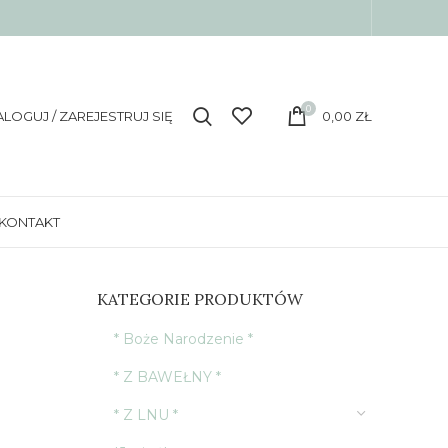
0
ALOGUJ / ZAREJESTRUJ SIĘ
0,00
ZŁ
KONTAKT
KATEGORIE PRODUKTÓW
* Boże Narodzenie *
* Z BAWEŁNY *
* Z LNU *