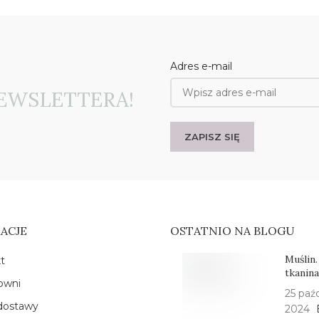
Adres e-mail
EWSLETTERA!
ACJE
OSTATNIO NA BLOGU
Muślin.
t
tkanin
owni
25 paźd
dostawy
2024