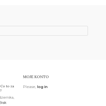
MOJE KONTO
 Co to za
Please,
log in
a?
ziernika,
Brak