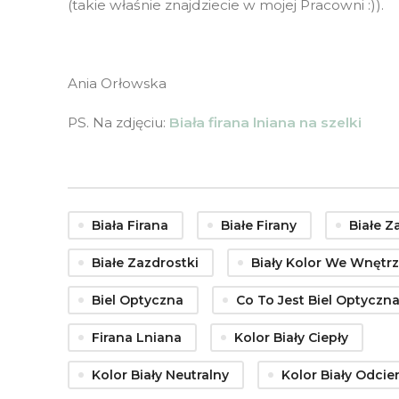
(takie właśnie znajdziecie w mojej Pracowni :)).
Ania Orłowska
PS. Na zdjęciu:
Biała firana lniana na szelki
Biała Firana
Białe Firany
Białe Z
Białe Zazdrostki
Biały Kolor We Wnętr
Biel Optyczna
Co To Jest Biel Optyczn
Firana Lniana
Kolor Biały Ciepły
Kolor Biały Neutralny
Kolor Biały Odcie