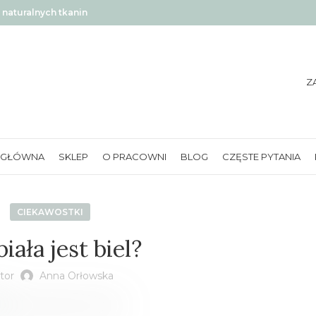
naturalnych tkanin
Z
 GŁÓWNA
SKLEP
O PRACOWNI
BLOG
CZĘSTE PYTANIA
CIEKAWOSTKI
biała jest biel?
tor
Anna Orłowska