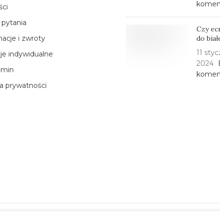
komen
ści
 pytania
Czy ec
acje i zwroty
do bia
11 styc
cje indywidualne
2024
amin
komen
ka prywatności