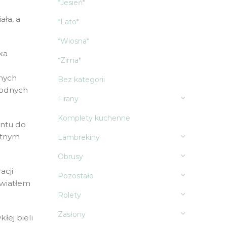
*Jesień*
ała, a
*Lato*
*Wiosna*
ka
*Zima*
onych
Bez kategorii
łodnych
Firany
Komplety kuchenne
entu do
ietnym
Lambrekiny
Obrusy
acji
Pozostałe
światłem
Rolety
Zasłony
łej bieli