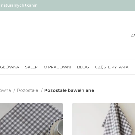
naturalnych tkanin
Z
 GŁÓWNA
SKLEP
O PRACOWNI
BLOG
CZĘSTE PYTANIA
łówna
Pozostałe
Pozostałe bawełniane