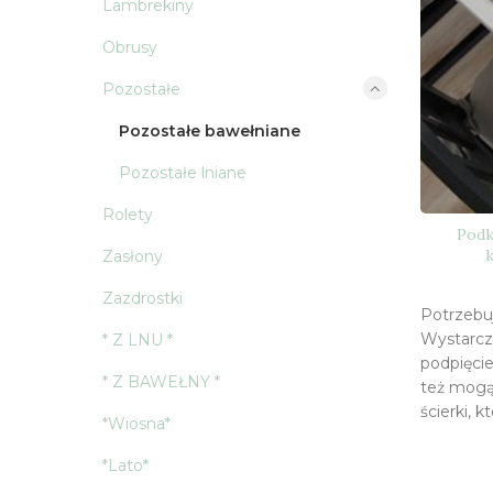
Lambrekiny
Obrusy
Pozostałe
Pozostałe bawełniane
Pozostałe lniane
Rolety
Podk
Zasłony
Zazdrostki
Potrzebu
Wystarcz
* Z LNU *
podpięcie
* Z BAWEŁNY *
też mogą 
ścierki, 
*Wiosna*
*Lato*