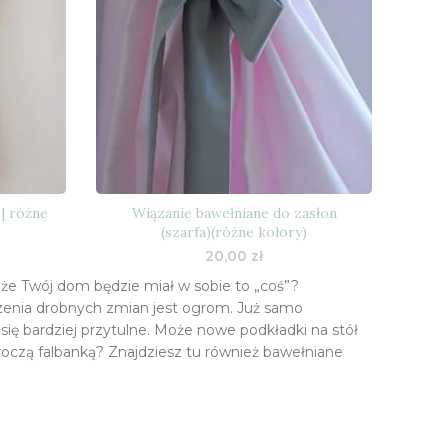
 | różne
Wiązanie bawełniane do zasłon
(szarfa)(różne kolory)
20,00
zł
że Twój dom będzie miał w sobie to „coś”?
zenia drobnych zmian jest ogrom. Już samo
się bardziej przytulne. Może nowe podkładki na stół
oczą falbanką? Znajdziesz tu również bawełniane