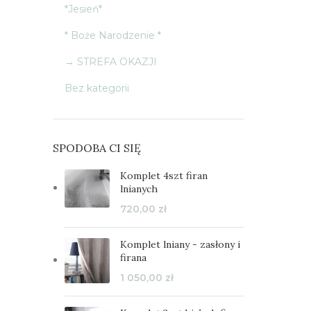
*Jesień*
* Boże Narodzenie *
→ STREFA OKAZJI
Bez kategorii
SPODOBA CI SIĘ
Komplet 4szt firan
lnianych
720,00
zł
Komplet lniany - zasłony i
firana
1 050,00
zł