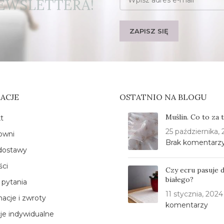
EWSLETTERA!
ACJE
OSTATNIO NA BLOGU
Muślin. Co to za 
t
25 października,
owni
Brak komentarz
dostawy
ści
Czy ecru pasuje 
białego?
 pytania
11 stycznia, 2024
acje i zwroty
komentarzy
cje indywidualne