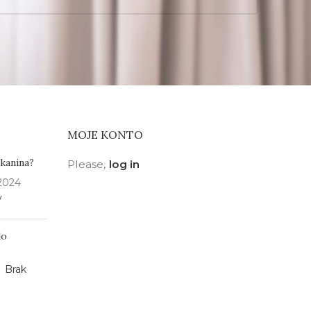
MOJE KONTO
tkanina?
Please,
log in
 2024
y
do
Brak