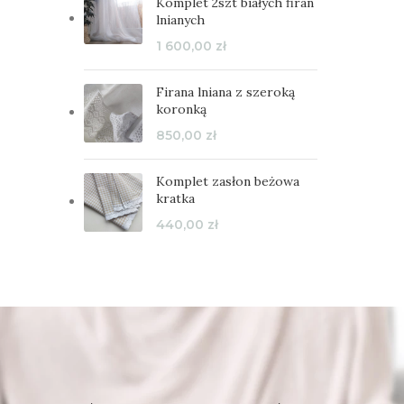
Komplet 2szt białych firan
lnianych
1 600,00
zł
Firana lniana z szeroką
koronką
850,00
zł
Komplet zasłon beżowa
kratka
440,00
zł