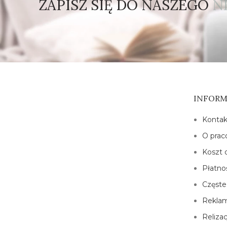
ZAPISZ SIĘ DO NASZEGO
N
INFORM
Kontak
O prac
Koszt 
Płatno
Częste
Reklam
Reliza