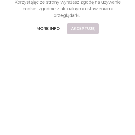
Korzystając ze strony wyrażasz zgodę na używanie
INFORMACJE
cookie, zgodnie z aktualnymi ustawieniami
przeglądarki.
Kontakt
MORE INFO
O pracowni
AKCEPTUJĘ
Koszt dostawy
Płatności
Częste pytania
Reklamacje i zwroty
Relizacje indywidualne
Regulamin
Polityka prywatności
OSTATNIO NA BLOGU
Muślin. Co to za tkanina?
25 października, 2024
Brak komentarzy