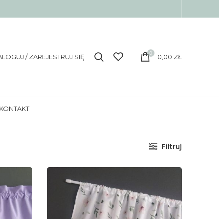
0
ALOGUJ / ZAREJESTRUJ SIĘ
0,00
ZŁ
KONTAKT
Filtruj