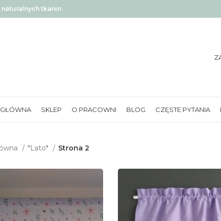
naturalnych tkanin
Z
 GŁÓWNA
SKLEP
O PRACOWNI
BLOG
CZĘSTE PYTANIA
łówna
*Lato*
Strona 2