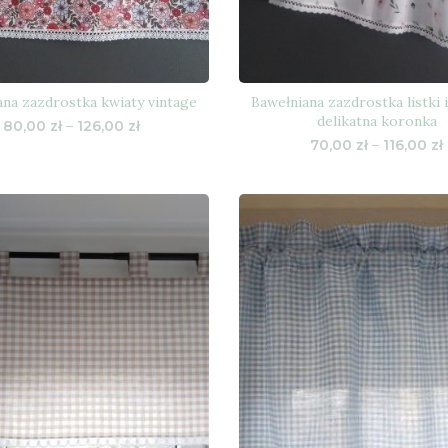
ana zazdrostka kwiaty vintage
Bawełniana zazdrostka listki i
delikatna koronka
Zakres
80,00
zł
–
126,00
zł
cen:
70,00
zł
–
116,00
zł
od
80,00 zł
do
126,00 zł