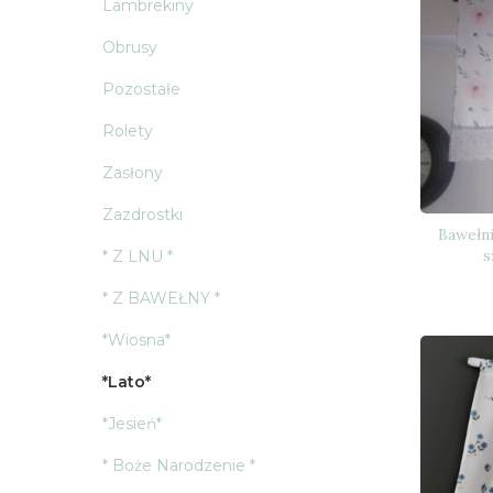
Lambrekiny
Obrusy
Pozostałe
Rolety
Zasłony
Zazdrostki
Bawełni
s
* Z LNU *
* Z BAWEŁNY *
*Wiosna*
*Lato*
*Jesień*
* Boże Narodzenie *