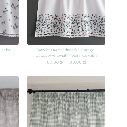
ieskie
Bawełniana zazdrostka vintage |
wrzosowe kwiaty | biała koronka
Zakres
Zakres
80,00
zł
–
180,00
zł
cen:
cen:
od
od
80,00 zł
80,00 zł
do
do
126,00 zł
180,00 zł