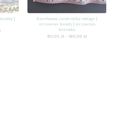
kratkę |
Bawełniana zazdrostka vintage |
wrzosowe kwiaty | wrzosowa
koronka
Zakres
ł
cen:
Zakres
80,00
zł
–
180,00
zł
od
cen:
108,00 zł
od
do
80,00 zł
322,00 zł
do
180,00 zł