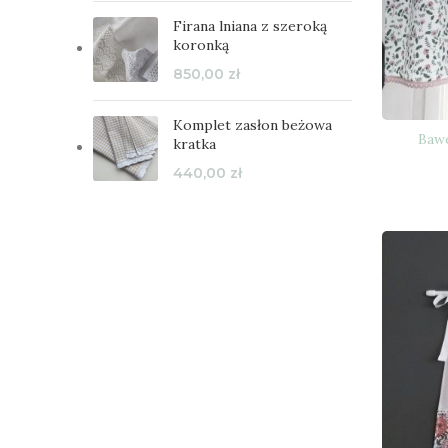
Firana lniana z szeroką
koronką
850,00
zł
Komplet zasłon beżowa
Bawe
kratka
440,00
zł