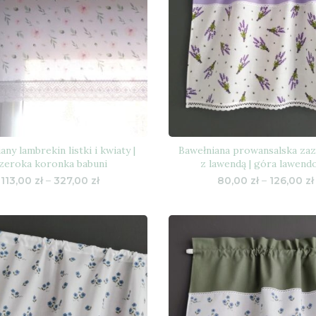
any lambrekin listki i kwiaty |
Bawełniana prowansalska za
zeroka koronka babuni
z lawendą | góra lawend
Zakres
113,00
zł
–
327,00
zł
80,00
zł
–
126,00
zł
cen:
od
113,00 zł
do
327,00 zł