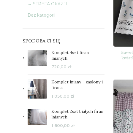
→ STREFA OKAZJI
Bez kategorii
SPODOBA CI SIĘ
Baweł
Komplet 4szt firan
kwiat
lnianych
720,00
zł
Komplet lniany - zasłony i
firana
1 050,00
zł
Komplet 2szt białych firan
lnianych
1 600,00
zł