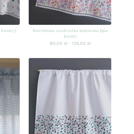
 kwiaty |
Bawełniana zazdrostka malowana łąka
kwiaty
Zakres
Zakres
80,00
zł
–
126,00
zł
cen:
cen:
od
od
70,00 zł
80,00 zł
do
do
116,00 zł
126,00 zł