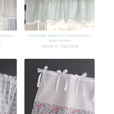
kratkę |
Bawełniany lambrekin w małą kratkę |
jasny zielony
Zakres
Zakres
ł
108,00
zł
–
322,00
zł
cen:
cen:
od
od
108,00 zł
108,00 zł
do
do
322,00 zł
322,00 zł