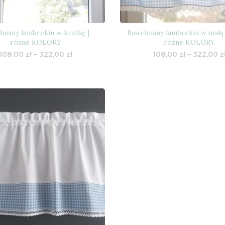
niany lambrekin w kratkę |
Bawełniany lambrekin w małą 
różne KOLORY
różne KOLORY
Zakres
108,00
zł
–
322,00
zł
108,00
zł
–
322,00
z
cen:
od
108,00 zł
do
322,00 zł