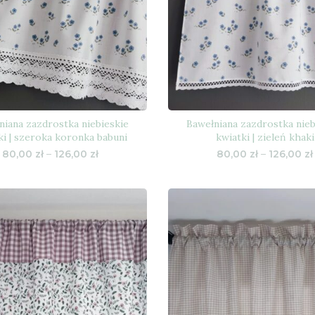
niana zazdrostka niebieskie
Bawełniana zazdrostka nieb
ki | szeroka koronka babuni
kwiatki | zieleń khaki
Zakres
80,00
zł
–
126,00
zł
80,00
zł
–
126,00
zł
cen:
od
80,00 zł
do
126,00 zł