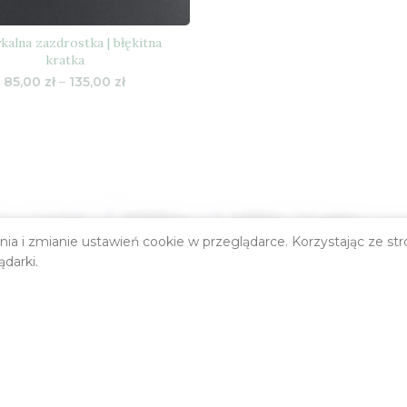
kalna zazdrostka | błękitna
kratka
Zakres
85,00
zł
–
135,00
zł
cen:
od
85,00 zł
do
135,00 zł
Adres e-mail
ania i zmianie ustawień cookie w przeglądarce. Korzystając ze s
EWSLETTERA!
ądarki.