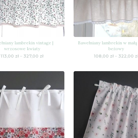
łniany lambrekin vintage |
Bawełniany lambrekin w małą 
wrzosowe kwiaty
beżowy
Zakres
113,00
zł
–
327,00
zł
108,00
zł
–
322,00
z
cen:
od
113,00 zł
do
327,00 zł