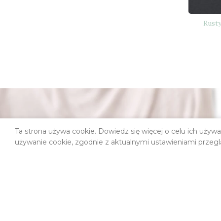
Rusty
Ta strona używa cookie. Dowiedz się więcej o celu ich używ
ZAPISZ SIĘ DO NASZEGO
N
używanie cookie, zgodnie z aktualnymi ustawieniami przegl