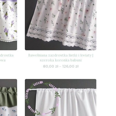
zdrostka
Bawełniana zazdrostka listki i kwiaty |
owa
szeroka koronka babuni
Zakres
Zakres
80,00
zł
–
126,00
zł
cen:
cen:
od
od
80,00 zł
80,00 zł
do
do
126,00 zł
126,00 zł