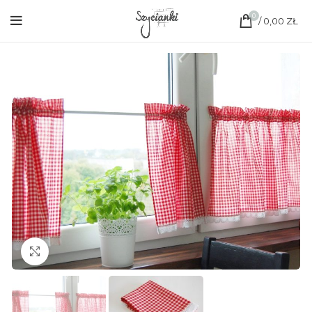
0
/
0,00
ZŁ
Click to enlarge