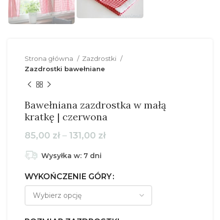
Strona główna
Zazdrostki
Zazdrostki bawełniane
Bawełniana zazdrostka w małą
kratkę | czerwona
Zakres
85,00
zł
–
131,00
zł
cen:
od
Wysyłka w: 7 dni
85,00 zł
do
WYKOŃCZENIE GÓRY
131,00 zł