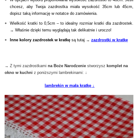
chcesz, aby Twoja zazdrostka miała wysokość 35cm lub 45cm,
dopisz taką informację w notatce do zamówienia.
Wielkość kratki to 0,5cm
– to idealny rozmiar kratki dla zazdrostek.
→ Właśnie dzięki temu wyglądają tak delikatnie i uroczo!
Inne kolory zazdrostek w kratkę
są tutaj →
zazdrostki w kratkę
→ Z tymi zazdrostkami
na Boże Narodzenie
stworzysz
komplet na
okno w kuchni
z poniższymi lambrekinami: ↓
lambrekin w małą kratkę ↓