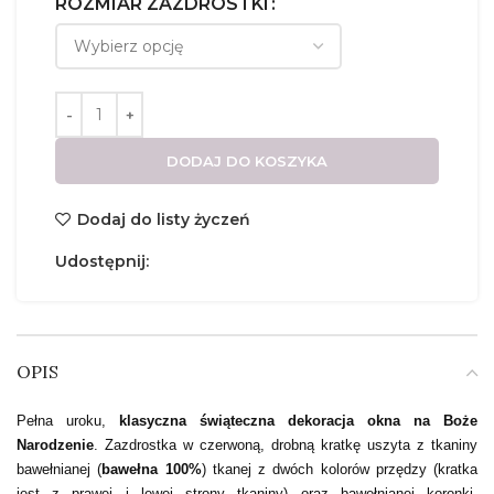
ROZMIAR ZAZDROSTKI
DODAJ DO KOSZYKA
Dodaj do listy życzeń
Udostępnij:
OPIS
Pełna uroku,
klasyczna świąteczna dekoracja okna na Boże
Narodzenie
. Zazdrostka w czerwoną, drobną kratkę uszyta z tkaniny
bawełnianej (
bawełna 100%
) tkanej z dwóch kolorów przędzy (kratka
jest z prawej i lewej strony tkaniny) oraz bawełnianej koronki.