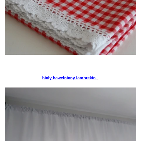
biały bawełniany lambrekin
↓