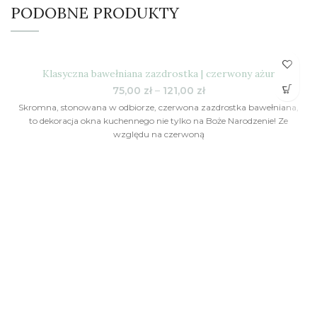
PODOBNE PRODUKTY
Klasyczna bawełniana zazdrostka | czerwony ażur
Zakres
75,00
zł
–
121,00
zł
cen:
Skromna, stonowana w odbiorze, czerwona zazdrostka bawełniana,
od
to dekoracja okna kuchennego nie tylko na Boże Narodzenie! Ze
75,00 zł
względu na czerwoną
do
121,00 zł