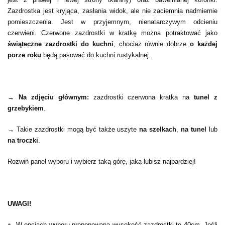
Zazdrostka jest kryjąca, zasłania widok, ale nie zaciemnia nadmiernie
pomieszczenia. Jest w przyjemnym, nienatarczywym odcieniu
czerwieni.
Czerwone zazdrostki w kratkę można potraktować jako
świąteczne zazdrostki do kuchni
, chociaż równie dobrze
o każdej
porze roku
będą
pasować do kuchni rustykalnej .
→ Na zdjęciu głównym:
zazdrostki czerwona kratka na
tunel z
grzebykiem
.
→ Takie zazdrostki mogą być także uszyte
na szelkach
,
na tunel
lub
na troczki
.
Rozwiń panel wyboru i wybierz taką górę, jaką lubisz najbardziej!
UWAGI!
W opcjach wyboru proponowana wysokość zazdrostki to 40cm.
Jeśli