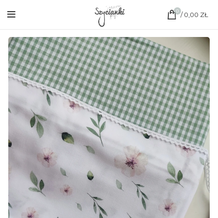
0
/
0,00
ZŁ