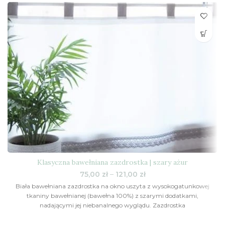
Klasyczna bawełniana zazdrostka | szary ażur
Zakres
75,00
zł
–
121,00
zł
cen:
Biała bawełniana zazdrostka na okno uszyta z wysokogatunkowej
od
tkaniny bawełnianej (bawełna 100%) z szarymi dodatkami,
75,00 zł
nadającymi jej niebanalnego wyglądu. Zazdrostka
do
121,00 zł