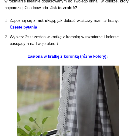
w rozmiarze idealnie dopasowanym do Twojego okna i w kolorze, który
najbardziej Ci odpowiada.
Jak to zrobić?
Zapoznaj się z i
nstrukcją
, jak dobrać właściwy rozmiar firany:
Częste pytania
Wybierz 2szt zasłon w kratkę z koronką w rozmiarze i kolorze
pasującym na Twoje okno:↓
zasłona w kratkę z koronką (różne kolory)
↓