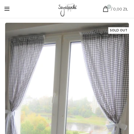
0
/
0,00
ZŁ
SOLD OUT