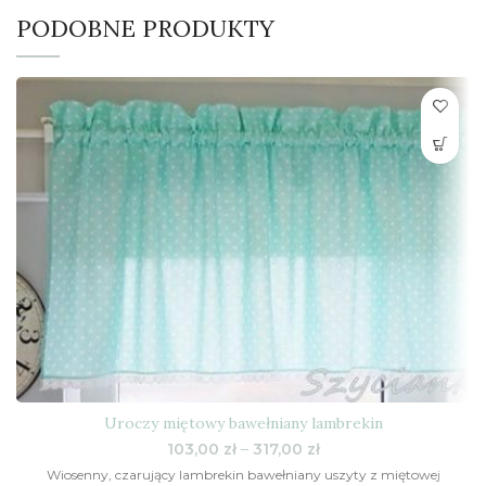
PODOBNE PRODUKTY
Uroczy miętowy bawełniany lambrekin
Zakres
103,00
zł
–
317,00
zł
cen:
Wiosenny, czarujący lambrekin bawełniany uszyty z miętowej