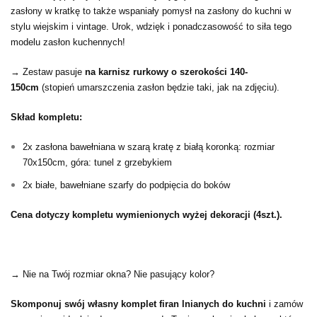
zasłony w kratkę to także wspaniały pomysł na zasłony do kuchni w
stylu wiejskim i vintage. Urok, wdzięk i ponadczasowość to siła tego
modelu zasłon kuchennych!
→ Zestaw pasuje
na karnisz rurkowy o szerokości 140-
150cm
(stopień umarszczenia zasłon będzie taki, jak na zdjęciu).
Skład kompletu:
2x zasłona bawełniana w szarą kratę z białą koronką: rozmiar
70x150cm, góra: tunel z grzebykiem
2x białe, bawełniane szarfy do podpięcia do boków
Cena dotyczy kompletu wymienionych wyżej dekoracji (4szt.).
→ Nie na Twój rozmiar okna? Nie pasujący kolor?
Skomponuj swój własny komplet firan lnianych do kuchni
i zamów