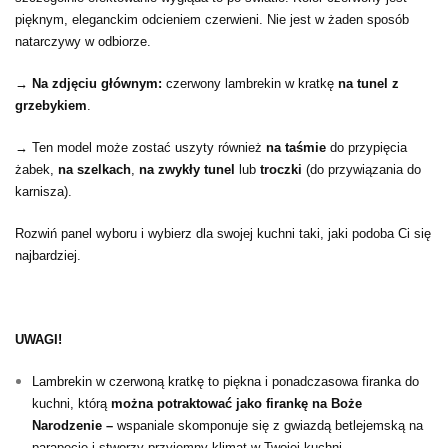
pięknym, eleganckim odcieniem czerwieni. Nie jest w żaden sposób
natarczywy w odbiorze.
→ Na zdjęciu głównym:
czerwony lambrekin w kratkę
na tunel z
grzebykiem
.
→ Ten model może zostać uszyty również
na taśmie
do przypięcia
żabek,
na szelkach
,
na zwykły tunel
lub
troczki
(do przywiązania do
karnisza).
Rozwiń panel wyboru i wybierz dla swojej kuchni taki, jaki podoba Ci się
najbardziej.
UWAGI!
Lambrekin w czerwoną kratkę to piękna i ponadczasowa firanka do
kuchni, którą
można potraktować jako firankę na Boże
Narodzenie –
wspaniale skomponuje się z gwiazdą betlejemską na
parapecie i stworzy przyjemny klimat w Twojej kuchni.