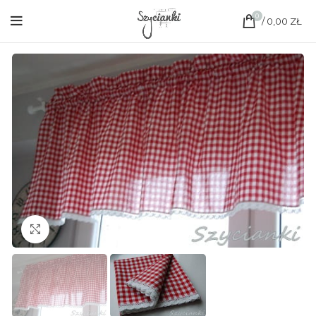
0
/
0,00
ZŁ
Click to enlarge