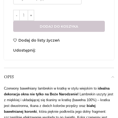
DODAJ DO KOSZYKA
Dodaj do listy życzeń
Udostępnij:
OPIS
Czerwony bawełniany lambrekin w kratkę w stylu wiejskim to
idealna
dekoracja okna nie tylko na Boże Narodzenie!
Lambrekin
uszyty jest
z miękkiej i układającej się tkaniny w kratkę (bawełna 100%) – kratka
jest dwustronna, tkana z dwóch kolorów przędzy oraz
białej
bawełnianej koronki
, która pięknie podkreśla jego dolny fragment:
szczególnie efektowanie wygląda to po światło.
Kolor czerwony jest