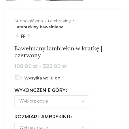
Strona główna
Lambrekiny
Lambrekiny bawełniane
Bawełniany lambrekin w kratkę |
czerwony
Zakres
108,00
zł
–
322,00
zł
cen:
od
Wysyłka w: 10 dni
108,00 zł
do
WYKOŃCZENIE GÓRY
322,00 zł
ROZMIAR LAMBREKINU