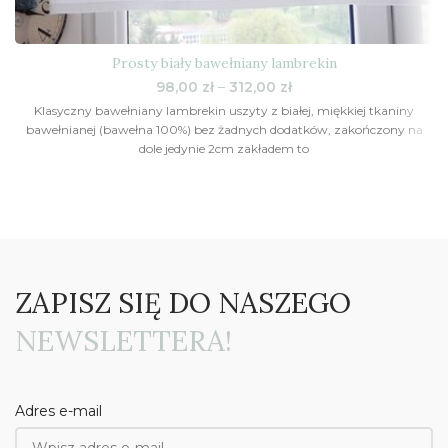
Prosty biały bawełniany lambrekin
Zakres
98,00
zł
–
312,00
zł
cen:
Klasyczny bawełniany lambrekin uszyty z białej, miękkiej tkaniny
od
bawełnianej (bawełna 100%) bez żadnych dodatków, zakończony na
98,00 zł
dole jedynie 2cm zakładem to
do
312,00 zł
ZAPISZ SIĘ DO NASZEGO
NEWSLETTERA!
Adres e-mail