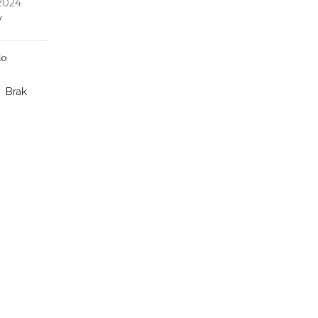
 2024
y
do
Brak