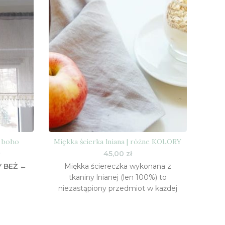
 boho
Miękka ścierka lniana | różne KOLORY
NA
Zakres
45,00
zł
cen:
Y BEŻ ←
Miękka ściereczka wykonana z
od
→ 
tkaniny lnianej (len 100%) to
141,00 zł
niezastąpiony przedmiot w każdej
do
472,00 zł
kuchni, szczególnie dla tych, którzy
cenią sobie