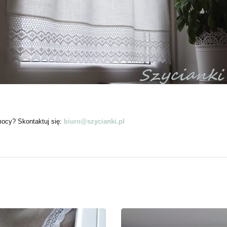
mocy? Skontaktuj się:
biuro@szycianki.pl