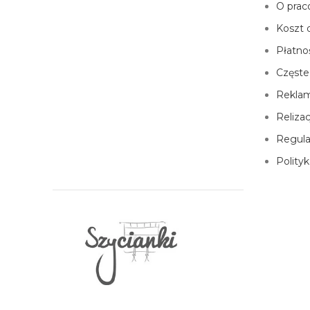
O prac
Koszt 
Płatno
Częste
Reklam
Reliza
Regul
Polity