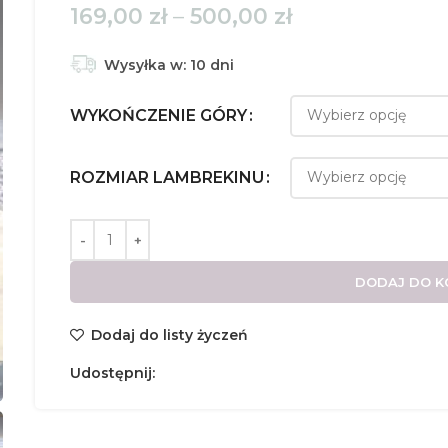
Zakres
169,00
zł
–
500,00
zł
cen:
od
Wysyłka w: 10 dni
169,00 zł
WYKOŃCZENIE GÓRY
do
500,00 zł
ROZMIAR LAMBREKINU
DODAJ DO K
Dodaj do listy życzeń
Udostępnij: