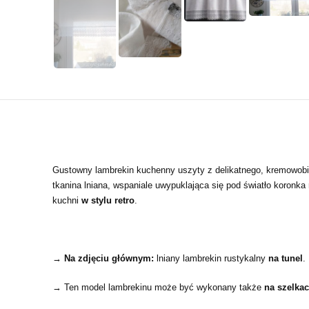
Gustowny lambrekin kuchenny uszyty z delikatnego, kremowobia
tkanina lniana, wspaniale uwypuklająca się pod światło koronka 
kuchni
w stylu retro
.
→ Na zdjęciu głównym:
lniany lambrekin rustykalny
na tunel
.
→ Te
n model lambrekinu może być wykonany także
na szelka