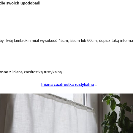
dle swoich upodobań
!
y Twój lambrekin miał wysokość 45cm, 55cm lub 60cm, dopisz taką informac
henne
z lnianą zazdrostką rustykalną.↓
lniana zazdrostka rustykalna
↓