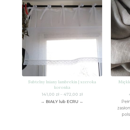
Subtelny lniany lambrekin | szeroka
Miękk
koronka
Zakres
141,00
zł
–
472,00
zł
cen:
→ BIAŁY lub ECRU ←
Peł
od
zasłon
141,00 zł
pol
do
472,00 zł
lnu (
koronk