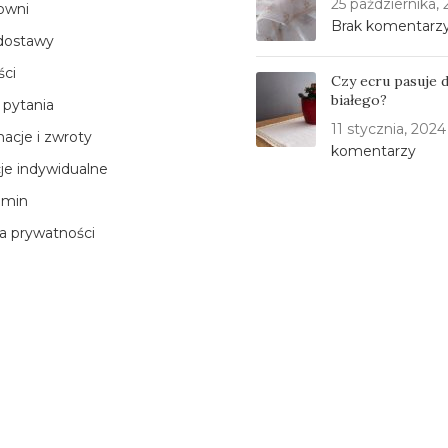
25 października,
owni
Brak komentarz
dostawy
ści
Czy ecru pasuje 
białego?
 pytania
11 stycznia, 2024
acje i zwroty
komentarzy
cje indywidualne
amin
ka prywatności