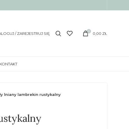
0
ALOGUJ / ZAREJESTRUJ SIĘ
0,00
ZŁ
KONTAKT
ły lniany lambrekin rustykalny
rustykalny