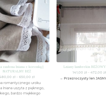
a zasłona lniana z koronką |
Lniany lambrekin BEŻOWY
NATURALNY BEŻ
141,00
zł
–
472,00
zł
Zakres
480,00
zł
–
650,00
zł
→ Przezroczysty len JASN
cen:
na romantycznego uroku
od
a lniana uszyta z pięknego,
480,00 zł
skiego, bardzo miękkiego
do
650,00 zł
LEN 100%) oraz bawełnianej
i (kolor koronki do wyboru: