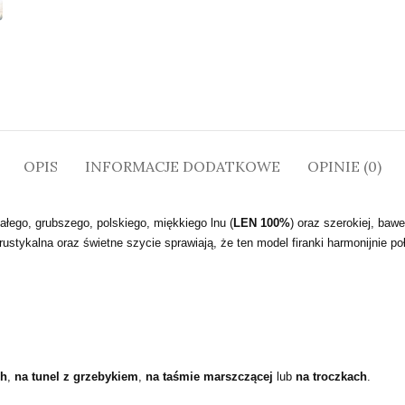
OPIS
INFORMACJE DODATKOWE
OPINIE (0)
łego, grubszego, polskiego, miękkiego lnu (
LEN 100%
) oraz szerokiej, bawe
rustykalna oraz świetne szycie sprawiają, że ten model firanki harmonijnie p
ch
,
na tunel z grzebykiem
,
na taśmie marszczącej
lub
na troczkach
.