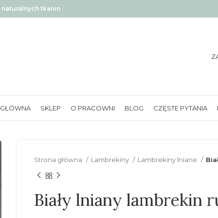
naturalnych tkanin
Z
 GŁÓWNA
SKLEP
O PRACOWNI
BLOG
CZĘSTE PYTANIA
Strona główna
Lambrekiny
Lambrekiny lniane
Bia
Biały lniany lambrekin 