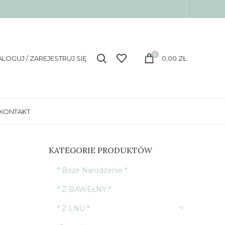
0
ALOGUJ / ZAREJESTRUJ SIĘ
0,00
ZŁ
KONTAKT
KATEGORIE PRODUKTÓW
* Boże Narodzenie *
* Z BAWEŁNY *
* Z LNU *