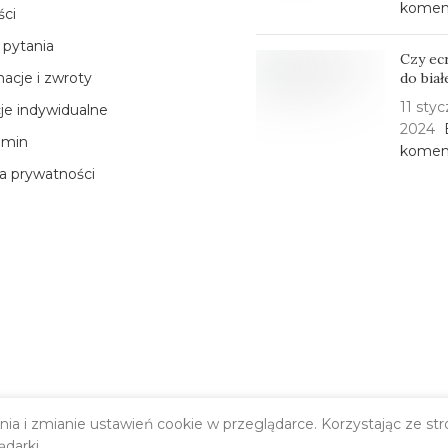
komen
ści
 pytania
Czy ec
acje i zwroty
do bia
11 styc
cje indywidualne
2024
amin
komen
ka prywatności
ania i zmianie ustawień cookie w przeglądarce. Korzystając ze s
ądarki.