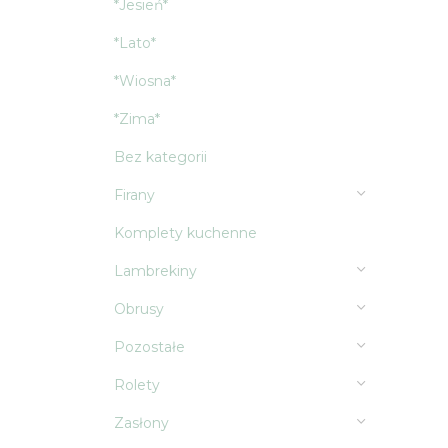
*Jesień*
*Lato*
*Wiosna*
*Zima*
Bez kategorii
Firany
Komplety kuchenne
Lambrekiny
Obrusy
Pozostałe
Rolety
Zasłony