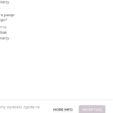
tarzy
ru pasuje
łego?
znia,
Brak
tarzy
trony wyrażasz zgodę na
MORE INFO
AKCEPTUJĘ
Copyrights 2025 szycianki.pl