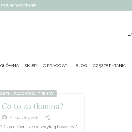
naturalnych tkanin
Z
 GŁÓWNA
SKLEP
O PRACOWNI
BLOG
CZĘSTE PYTANIA
,
,
OSTKI
PACOWNIA
TRENDY
 Co to za tkanina?
z
Anna Orłowska
? Czym różni się od zwykłej bawełny?