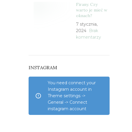
Firany. Czy
warto je mieć w
oknach?
7 stycznia,
2024
Brak
komentarzy
INSTAGRAM
You need connect your
Instagram account in
Theme settings ->
General -> Connect
instagram account