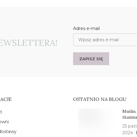
Adres e-mail
EWSLETTERA!
ACJE
OSTATNIO NA BLOGU
Muślin.
t
tkanin
owni
25 paźd
dostawy
2024