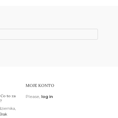
MOJE KONTO
 Co to za
Please,
log in
a?
ziernika,
Brak