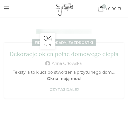
0
/
0,00
ZŁ
04
,
,
FIRANY
PORADY
ZAZDROSTKI
STY
Dekoracje okien pełne domowego ciepła
Anna Orłowska
Tekstylia to klucz do stworzenia przytulnego domu.
Okna mają moc!
CZYTAJ DALEJ