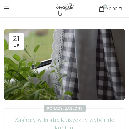
0
/
0,00
ZŁ
21
LIP
,
PORADY
ZASŁONY
Zasłony w kratę. Klasyczny wybór do
kuchni.