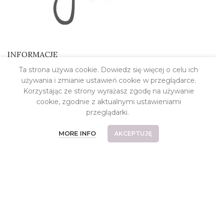
INFORMACJE
Ta strona używa cookie. Dowiedz się więcej o celu ich
Kontakt
używania i zmianie ustawień cookie w przeglądarce.
O pracowni
Korzystając ze strony wyrażasz zgodę na używanie
cookie, zgodnie z aktualnymi ustawieniami
Koszt dostawy
przeglądarki.
Płatności
MORE INFO
AKCEPTUJĘ
Częste pytania
Reklamacje i zwroty
Relizacje indywidualne
Regulamin
Polityka prywatności