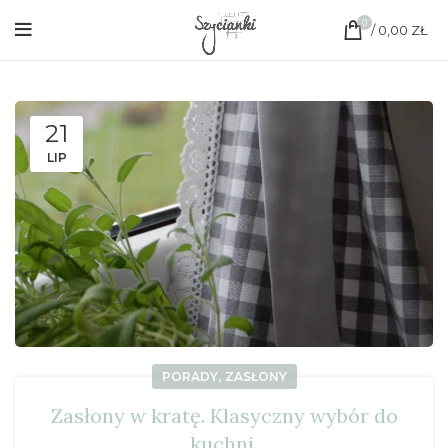
0
/
0,00
ZŁ
21
LIP
,
PORADY
ZASŁONY
Zasłony w kratę. Klasyczny wybór do
kuchni.