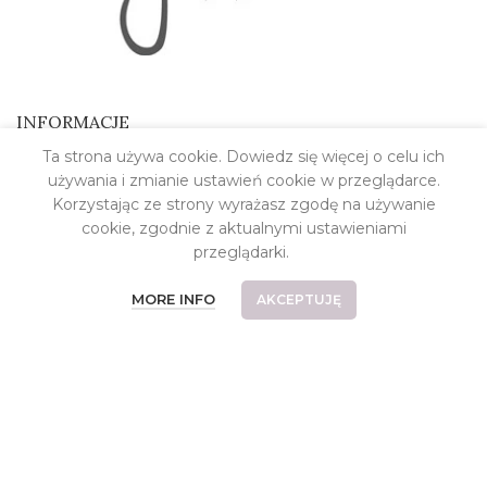
INFORMACJE
Ta strona używa cookie. Dowiedz się więcej o celu ich
Kontakt
używania i zmianie ustawień cookie w przeglądarce.
O pracowni
Korzystając ze strony wyrażasz zgodę na używanie
cookie, zgodnie z aktualnymi ustawieniami
Koszt dostawy
przeglądarki.
Płatności
MORE INFO
AKCEPTUJĘ
Częste pytania
Reklamacje i zwroty
Relizacje indywidualne
Regulamin
Polityka prywatności