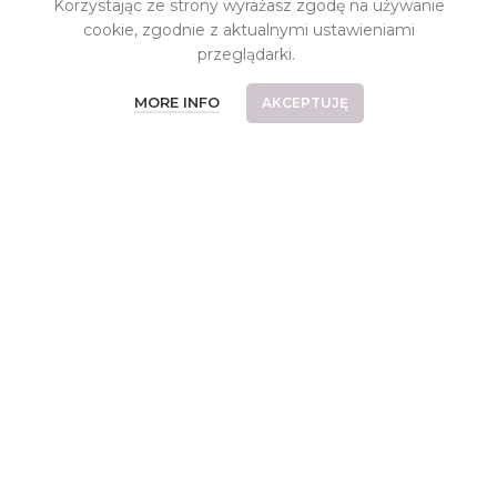
Korzystając ze strony wyrażasz zgodę na używanie
INFORMACJE
cookie, zgodnie z aktualnymi ustawieniami
przeglądarki.
Kontakt
MORE INFO
AKCEPTUJĘ
O pracowni
Koszt dostawy
Płatności
Częste pytania
Reklamacje i zwroty
Relizacje indywidualne
Regulamin
Polityka prywatności
OSTATNIO NA BLOGU
Muślin. Co to za tkanina?
25 października, 2024
Brak komentarzy