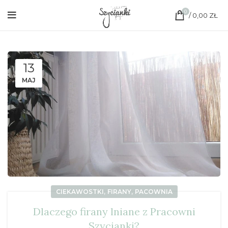
0
/
0,00
ZŁ
13
MAJ
,
,
CIEKAWOSTKI
FIRANY
PACOWNIA
Dlaczego firany lniane z Pracowni
Szycianki?