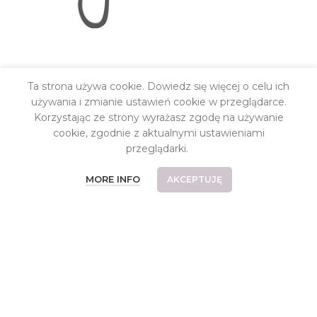
INFORMACJE
Ta strona używa cookie. Dowiedz się więcej o celu ich
Kontakt
używania i zmianie ustawień cookie w przeglądarce.
Korzystając ze strony wyrażasz zgodę na używanie
O pracowni
cookie, zgodnie z aktualnymi ustawieniami
Koszt dostawy
przeglądarki.
Płatności
MORE INFO
AKCEPTUJĘ
Częste pytania
Reklamacje i zwroty
Relizacje indywidualne
Regulamin
Polityka prywatności