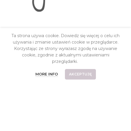
INFORMACJE
Ta strona używa cookie. Dowiedz się więcej o celu ich
Kontakt
używania i zmianie ustawień cookie w przeglądarce.
Korzystając ze strony wyrażasz zgodę na używanie
O pracowni
cookie, zgodnie z aktualnymi ustawieniami
Koszt dostawy
przeglądarki.
Płatności
MORE INFO
AKCEPTUJĘ
Częste pytania
Reklamacje i zwroty
Relizacje indywidualne
Regulamin
Polityka prywatności