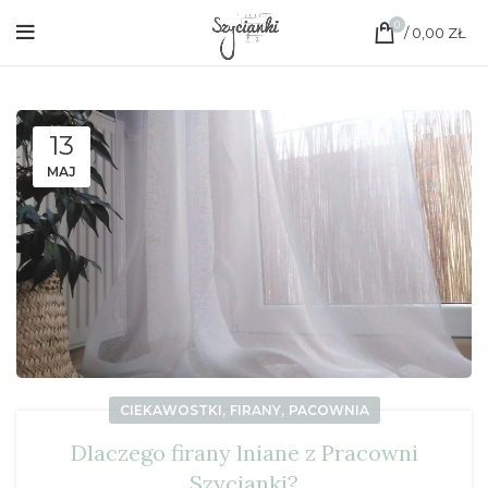
0
/
0,00
ZŁ
13
MAJ
,
,
CIEKAWOSTKI
FIRANY
PACOWNIA
Dlaczego firany lniane z Pracowni
Szycianki?