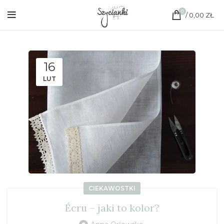
0
/
0,00
ZŁ
16
LUT
CIEKAWOSTKI
Écru – jaki to kolor?