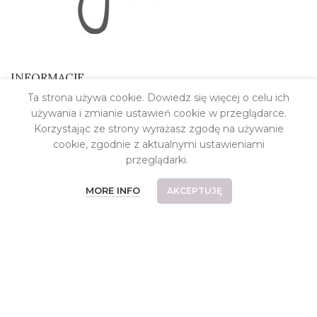
INFORMACJE
Ta strona używa cookie. Dowiedz się więcej o celu ich
Kontakt
używania i zmianie ustawień cookie w przeglądarce.
Korzystając ze strony wyrażasz zgodę na używanie
O pracowni
cookie, zgodnie z aktualnymi ustawieniami
Koszt dostawy
przeglądarki.
Płatności
MORE INFO
AKCEPTUJĘ
Częste pytania
Reklamacje i zwroty
Relizacje indywidualne
Regulamin
Polityka prywatności