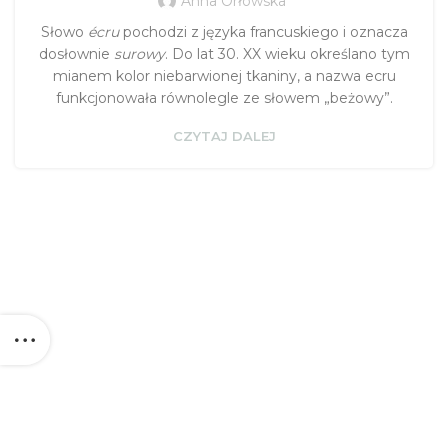
Anna Orłowska
Słowo
écru
pochodzi z języka francuskiego i oznacza
dosłownie
surowy
. Do lat 30. XX wieku określano tym
mianem kolor niebarwionej tkaniny, a nazwa ecru
funkcjonowała równolegle ze słowem „beżowy”.
CZYTAJ DALEJ