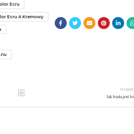
olor Ecru
lor Ecru A Kremowy
u
Lnu
STARS
Jak biała jest b