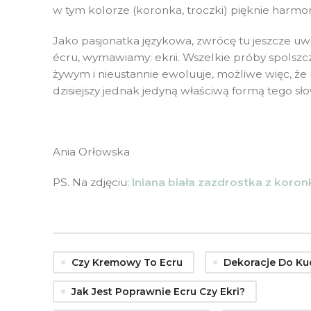
w tym kolorze (koronka, troczki) pięknie harmon
Jako pasjonatka językowa, zwrócę tu jeszcze u
écru, wymawiamy: ekrii. Wszelkie próby spolszcze
żywym i nieustannie ewoluuje, możliwe więc, ż
dzisiejszy jednak jedyną właściwą formą tego sło
Ania Orłowska
PS. Na zdjęciu:
lniana biała zazdrostka z koron
Czy Kremowy To Ecru
Dekoracje Do Ku
Jak Jest Poprawnie Ecru Czy Ekri?