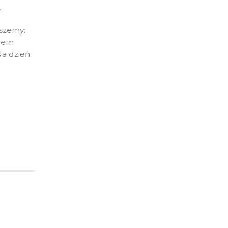
.
iszemy:
orem
Na dzień