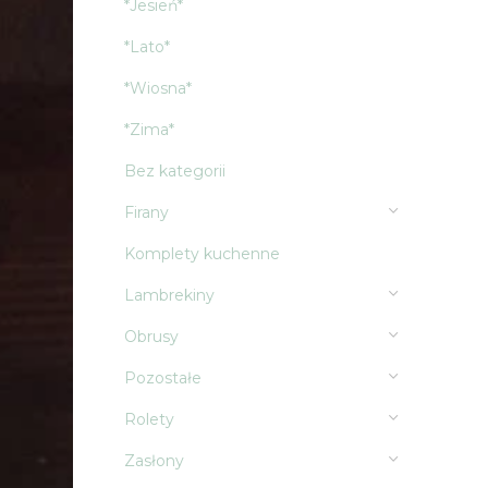
*Jesień*
*Lato*
*Wiosna*
*Zima*
Bez kategorii
Firany
Komplety kuchenne
Lambrekiny
Obrusy
Pozostałe
Rolety
Zasłony