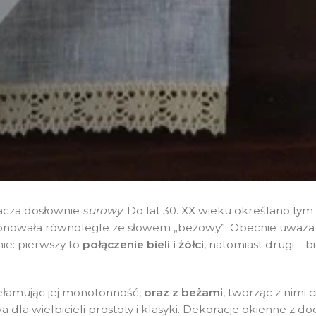
nacza dosłownie
surowy
. Do lat 30. XX wieku określano ty
cjonowała równolegle ze słowem „beżowy”.
Obecnie uważa 
ie: pierwszy to
połączenie bieli i żółci
, natomiast drugi – bie
zełamując jej monotonność,
oraz z beżami
, tworząc z nimi c
dla wielbicieli prostoty i klasyki. Dekoracje okienne z d