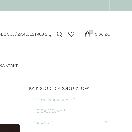
0
ALOGUJ / ZAREJESTRUJ SIĘ
0,00
ZŁ
KONTAKT
KATEGORIE PRODUKTÓW
* Boże Narodzenie *
* Z BAWEŁNY *
* Z LNU *