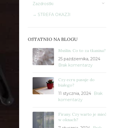
Zazdrostki
→ STREFA OKAZJI
OSTATNIO NA BLOGU
Muślin. Co to za tkanina?
25 października, 2024
Brak komentarzy
Czy ecru pasuje do
białego?
11 stycznia, 2024
Brak
komentarzy
Firany. Czy warto je mieć
w oknach?