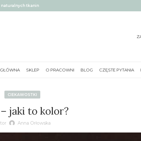
naturalnych tkanin
Z
 GŁÓWNA
SKLEP
O PRACOWNI
BLOG
CZĘSTE PYTANIA
CIEKAWOSTKI
– jaki to kolor?
tor
Anna Orłowska