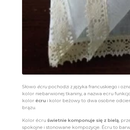
Słowo
écru
pochodzi z języka francuskiego i oz
kolor niebarwionej tkaniny, a nazwa ecru funk
kolor
écru
i kolor beżowy to dwa osobne odcien
brązu.
Kolor écru
świetnie komponuje się z bielą
, pr
spokojne i stonowane kompozycje. Écru to barwa 