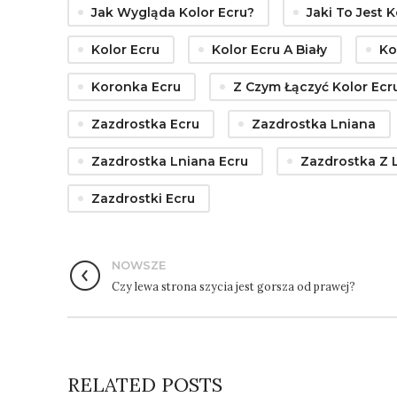
Jak Wygląda Kolor Ecru?
Jaki To Jest K
Kolor Ecru
Kolor Ecru A Biały
Ko
Koronka Ecru
Z Czym Łączyć Kolor Ecr
Zazdrostka Ecru
Zazdrostka Lniana
Zazdrostka Lniana Ecru
Zazdrostka Z 
Zazdrostki Ecru
NOWSZE
Czy lewa strona szycia jest gorsza od prawej?
RELATED POSTS