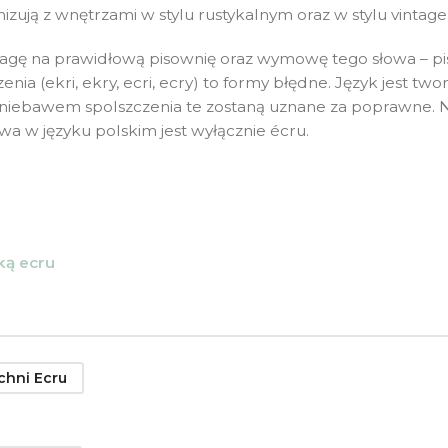
izują z wnętrzami w stylu rustykalnym oraz w stylu vintage
wagę na prawidłową pisownię oraz wymowę tego słowa – p
nia (ekri, ekry, ecri, ecry) to formy błędne. Język jest tw
e niebawem spolszczenia te zostaną uznane za poprawne. 
wa w języku polskim jest wyłącznie écru.
ką ecru
chni Ecru