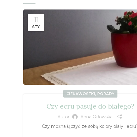
11
STY
,
CIEKAWOSTKI
PORADY
Czy ecru pasuje do białego?
Autor
Anna Orłowska
Czy można łączyć ze sobą kolory biały i ecru