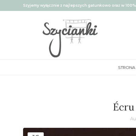
Szyjemy wyłącznie z najlepszych gatunkowo oraz w 100% 
STRONA
Écru 
Au