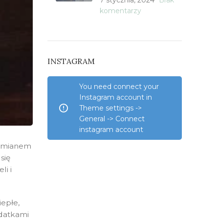
7 stycznia, 2024
Brak
komentarzy
INSTAGRAM
You need connect your
Instagram account in
Theme settings ->
General -> Connect
instagram account
m mianem
się
li i
iepłe,
odatkami