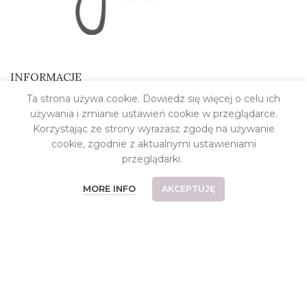
INFORMACJE
Ta strona używa cookie. Dowiedz się więcej o celu ich
Kontakt
używania i zmianie ustawień cookie w przeglądarce.
O pracowni
Korzystając ze strony wyrażasz zgodę na używanie
cookie, zgodnie z aktualnymi ustawieniami
Koszt dostawy
przeglądarki.
Płatności
MORE INFO
AKCEPTUJĘ
Częste pytania
Reklamacje i zwroty
Relizacje indywidualne
Regulamin
Polityka prywatności