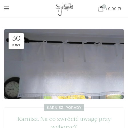
0
/
0,00
ZŁ
30
KWI
,
KARNISZ
PORADY
Karnisz. Na co zwrócić uwagę przy
wyborze?