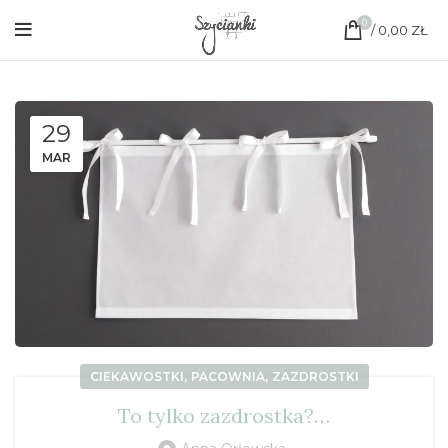
0
/
0,00
ZŁ
29
MAR
,
,
CIEKAWOSTKI
PACOWNIA
ZAZDROSTKI
To tylko zazdrostka?…