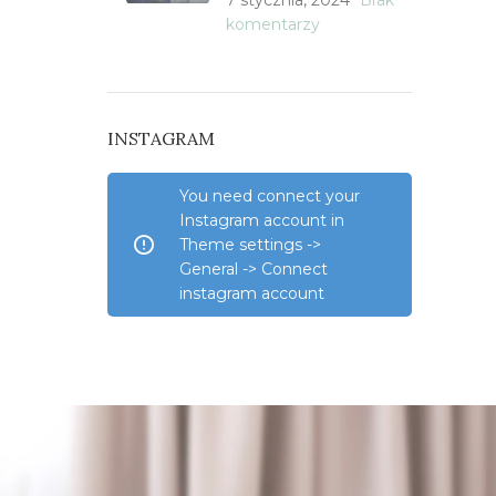
7 stycznia, 2024
Brak
komentarzy
INSTAGRAM
You need connect your
Instagram account in
Theme settings ->
General -> Connect
instagram account