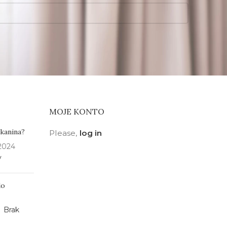
MOJE KONTO
tkanina?
Please,
log in
 2024
y
do
Brak