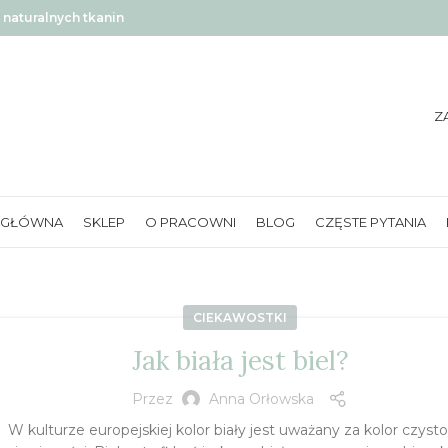
naturalnych tkanin
Z
 GŁÓWNA
SKLEP
O PRACOWNI
BLOG
CZĘSTE PYTANIA
CIEKAWOSTKI
Jak biała jest biel?
Przez
Anna Orłowska
W kulturze europejskiej kolor biały jest uważany za kolor czystoś