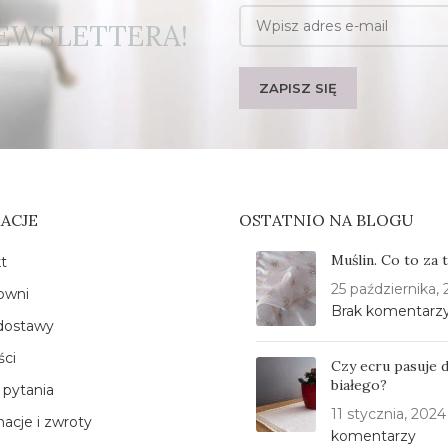
EWSLETTERA!
ACJE
OSTATNIO NA BLOGU
Muślin. Co to za 
t
25 października,
owni
Brak komentarz
dostawy
ści
Czy ecru pasuje 
białego?
 pytania
11 stycznia, 2024
acje i zwroty
komentarzy