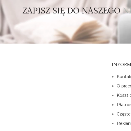
ZAPISZ SIĘ DO NASZEGO
N
INFORM
Kontak
O prac
Koszt 
Płatno
Częste
Reklam