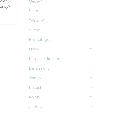
olor
*Jesień*
barwy?
*Lato*
*Wiosna*
*Zima*
Bez kategorii
Firany
Komplety kuchenne
Lambrekiny
Obrusy
Pozostałe
Rolety
Zasłony