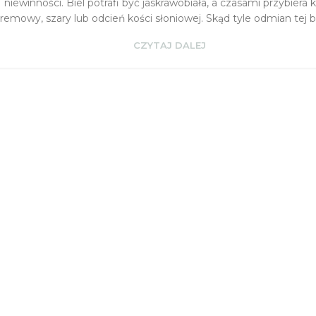
niewinności. Biel potrafi być jaskrawobiała, a czasami przybiera k
remowy, szary lub odcień kości słoniowej. Skąd tyle odmian tej 
CZYTAJ DALEJ