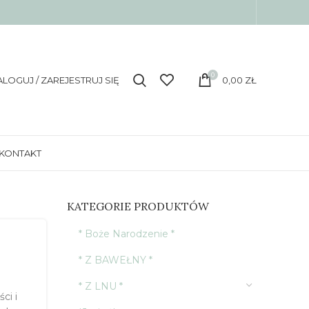
0
ALOGUJ / ZAREJESTRUJ SIĘ
0,00
ZŁ
KONTAKT
KATEGORIE PRODUKTÓW
* Boże Narodzenie *
* Z BAWEŁNY *
* Z LNU *
ci i