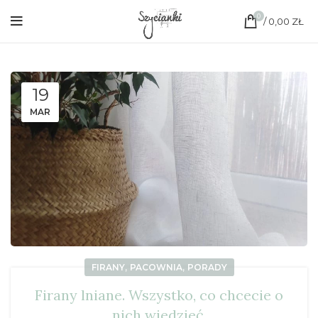
0
/
0,00
ZŁ
19
MAR
,
,
FIRANY
PACOWNIA
PORADY
Firany lniane. Wszystko, co chcecie o
nich wiedzieć.