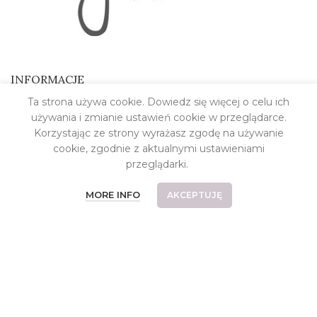
INFORMACJE
Ta strona używa cookie. Dowiedz się więcej o celu ich
Kontakt
używania i zmianie ustawień cookie w przeglądarce.
O pracowni
Korzystając ze strony wyrażasz zgodę na używanie
cookie, zgodnie z aktualnymi ustawieniami
Koszt dostawy
przeglądarki.
Płatności
MORE INFO
AKCEPTUJĘ
Częste pytania
Reklamacje i zwroty
Relizacje indywidualne
Regulamin
Polityka prywatności