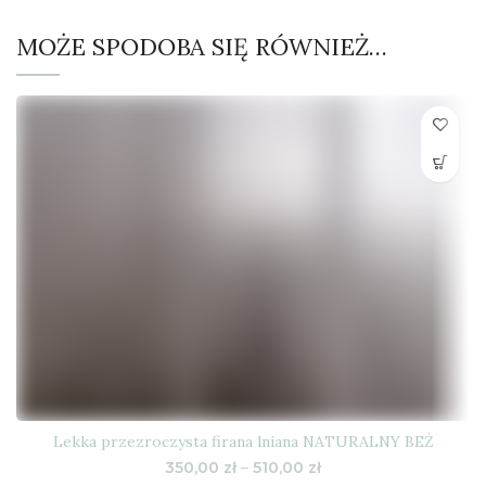
MOŻE SPODOBA SIĘ RÓWNIEŻ…
Lekka przezroczysta firana lniana NATURALNY BEŻ
Zakres
350,00
zł
–
510,00
zł
cen: