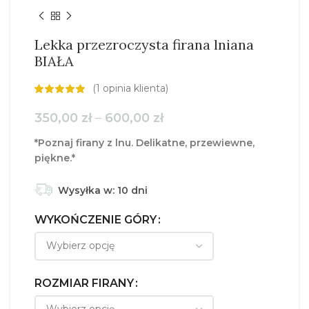
Lekka przezroczysta firana lniana
BIAŁA
(
1
opinia klienta)
Zakres
350,00
zł
–
600,00
zł
cen:
*Poznaj firany z lnu. Delikatne, przewiewne,
od
piękne.*
350,00 zł
do
600,00 zł
Wysyłka w: 10 dni
WYKOŃCZENIE GÓRY
ROZMIAR FIRANY