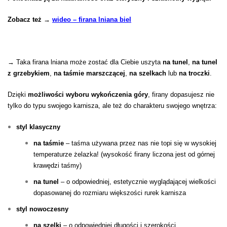
Zobacz też →
wideo – firana lniana biel
→ Taka firana lniana może zostać dla Ciebie uszyta
na tunel
,
na tunel
z grzebykiem
,
na taśmie marszczącej
,
na szelkach
lub
na troczki
.
Dzięki
mo
żliwości wyboru wykończenia góry
, firany dopasujesz nie
tylko do typu swojego karnisza, ale też do charakteru swojego wnętrza:
styl klasyczny
na taśmie
– taśma używana przez nas nie topi się w wysokiej
temperaturze żelazka! (wysokość firany liczona jest od górnej
krawędzi taśmy)
na tunel
– o odpowiedniej, estetycznie wyglądającej wielkości
dopasowanej do rozmiaru większości rurek karnisza
styl nowoczesny
na szelki
– o odpowiedniej długości i szerokości,