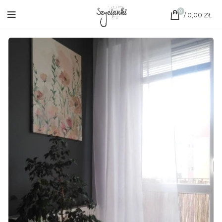
0
/
0,00
ZŁ