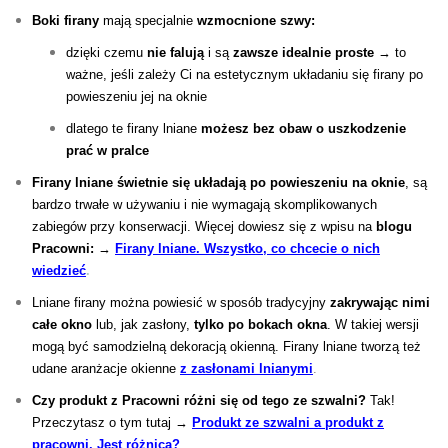
Boki firany
mają specjalnie
wzmocnione szwy:
dzięki czemu
nie falują
i są
zawsze idealnie proste
→ to
ważne, jeśli zależy Ci na estetycznym układaniu się firany po
powieszeniu jej na oknie
dlatego te firany lniane
możesz bez obaw o uszkodzenie
prać w pralce
Firany lniane świetnie się układają po powieszeniu na oknie
, są
bardzo trwałe w używaniu i nie wymagają skomplikowanych
zabiegów przy konserwacji. Więcej dowiesz się z wpisu na
blogu
Pracowni:
→
Firany lniane. Wszystko, co chcecie o nich
wiedzieć
.
Lniane firany można powiesić w sposób tradycyjny
zakrywając nimi
całe okno
lub, jak zasłony,
tylko po bokach okna
. W takiej wersji
mogą być samodzielną dekoracją okienną.
Firany lniane tworzą też
udane aranżacje okienne
z zasłonami lnianymi
.
Czy produkt z Pracowni różni się od tego ze szwalni?
Tak!
Przeczytasz o tym tutaj →
Produkt ze szwalni a produkt z
pracowni. Jest różnica?