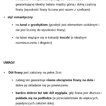
gwarantującej idealny balans między górną i dolną częścią
firany (wysokość firany liczona jest razem z szelkami)
styl romantyczny
na
tunel z grzebykiem
(grzebyk jest elementem ozdobnym i
nie jest liczony do wysokości firany)
na łatwo wiążące się w kokardy
troczki
(o idealnym
rozmieszczeniu i długości)
UWAGI!
Dół
firany
jest założony na pełne 2cm:
zabieg ten gwarantuje
równe obciążenie firany na dole
i
dobre jej układanie się po powieszeniu
bardzo dobrze też taki dół wygląda
, gdy firana jest dłuższa i
pokłada się na podłodze
(w przeciwieństwie do większych,
pojedynczych założeń dołu).