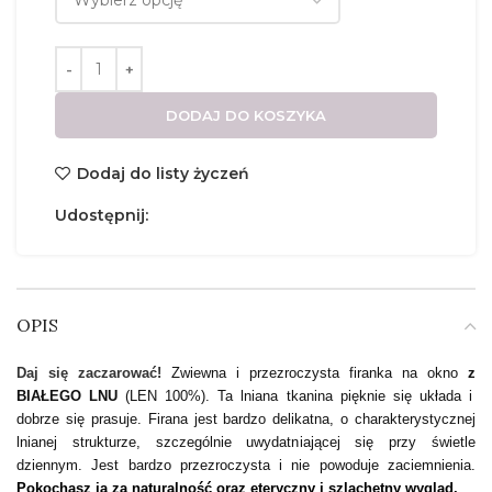
DODAJ DO KOSZYKA
Dodaj do listy życzeń
Udostępnij:
OPIS
Daj się zaczarować!
Zwiewna i przezroczysta firanka na okno
z
BIAŁEGO LNU
(LEN 100%). Ta lniana tkanina pięknie się układa i
dobrze się prasuje. Firana jest bardzo delikatna, o charakterystycznej
lnianej strukturze, szczególnie uwydatniającej się przy świetle
dziennym. Jest bardzo przezroczysta i nie powoduje zaciemnienia.
Pokochasz ją za naturalność oraz eteryczny i szlachetny wygląd.