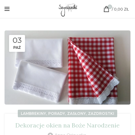
0
/
0,00
ZŁ
03
PAŹ
,
,
,
LAMBREKINY
PORADY
ZASŁONY
ZAZDROSTKI
Dekoracje okien na Boże Narodzenie